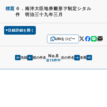
標題
６．南洋大臣地券雛形ヲ制定シタル
件 明治三十九年三月
目録詳細を開く
URIをコピー
No.8
先頭
末尾
前の件名
次の件名
全15件中