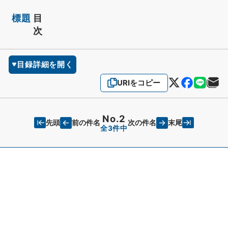
標題
目
次
目録詳細を開く
URIをコピー
No.2
先頭
末尾
前の件名
次の件名
全3件中