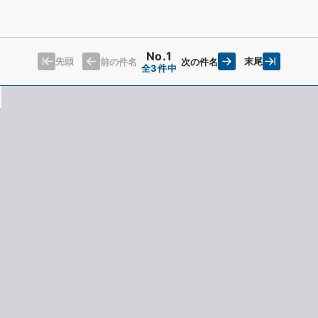
No.1
先頭
末尾
前の件名
次の件名
全3件中