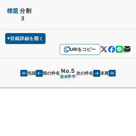
標題
分割
３
目録詳細を開く
URIをコピー
No.5
先頭
末尾
前の件名
次の件名
全8件中