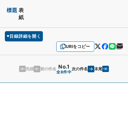
標題
表
紙
目録詳細を開く
URIをコピー
No.1
先頭
末尾
前の件名
次の件名
全8件中