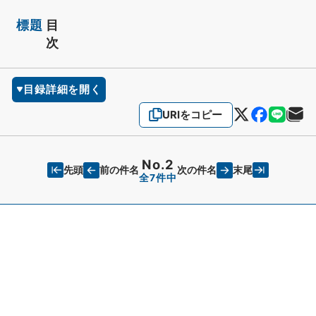
標題
目
次
目録詳細を開く
URIをコピー
No.2
先頭
末尾
前の件名
次の件名
全7件中