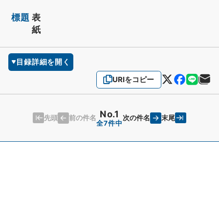
標題
表
紙
目録詳細を開く
URIをコピー
No.1
先頭
末尾
前の件名
次の件名
全7件中