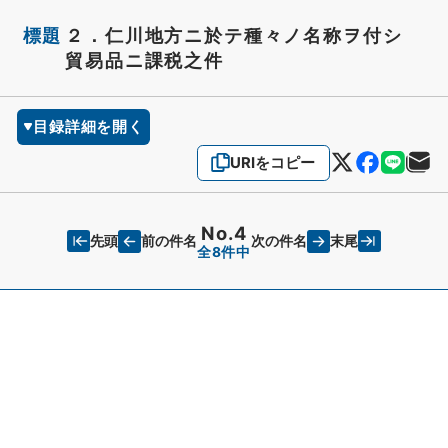
標題
２．仁川地方ニ於テ種々ノ名称ヲ付シ
貿易品ニ課税之件
目録詳細を開く
URIをコピー
No.4
先頭
末尾
前の件名
次の件名
全8件中