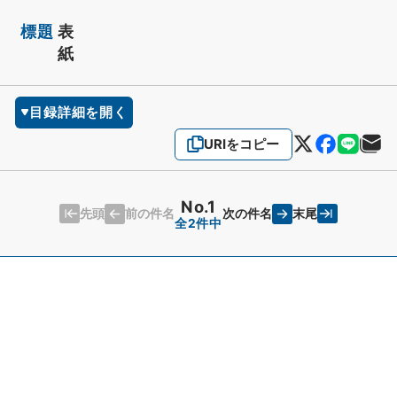
標題
表
紙
目録詳細を開く
URIをコピー
No.1
先頭
末尾
前の件名
次の件名
全2件中