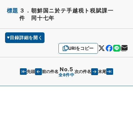
標題
３．朝鮮国ニ於テ手越税ト税賦課一
件 同十七年
目録詳細を開く
URIをコピー
No.5
先頭
末尾
前の件名
次の件名
全8件中