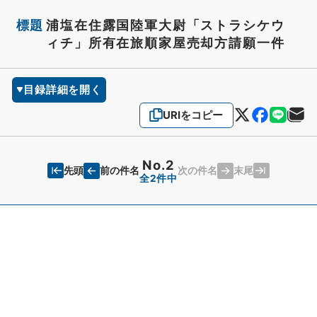
標題
浦塩在住露国陸軍大尉「ストラシケウ
ィチ」所有在旅順家屋売却方請願一件
目録詳細を開く
URIをコピー
No.2
先頭
末尾
前の件名
次の件名
全2件中