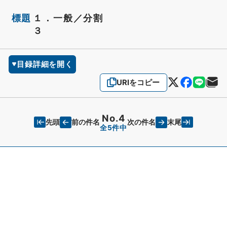
標題
１．一般／分割
３
目録詳細を開く
URIをコピー
No.4
先頭
末尾
前の件名
次の件名
全5件中