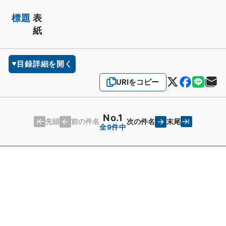
標題
表
紙
目録詳細を開く
URIをコピー
No.1
先頭
末尾
前の件名
次の件名
全9件中