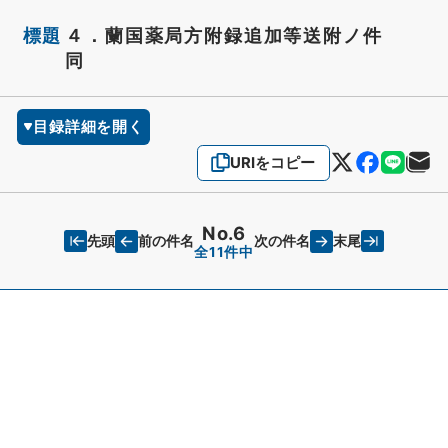
標題
４．蘭国薬局方附録追加等送附ノ件
同
目録詳細を開く
URIをコピー
No.6
先頭
末尾
前の件名
次の件名
全11件中