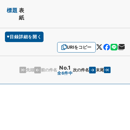
標題
表
紙
目録詳細を開く
URIをコピー
No.1
先頭
末尾
前の件名
次の件名
全6件中