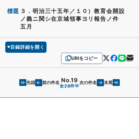
標題
３．明治三十五年／１０）教育会開設
ノ義ニ関シ在京城領事ヨリ報告ノ件
五月
目録詳細を開く
URIをコピー
No.19
先頭
末尾
前の件名
次の件名
全28件中