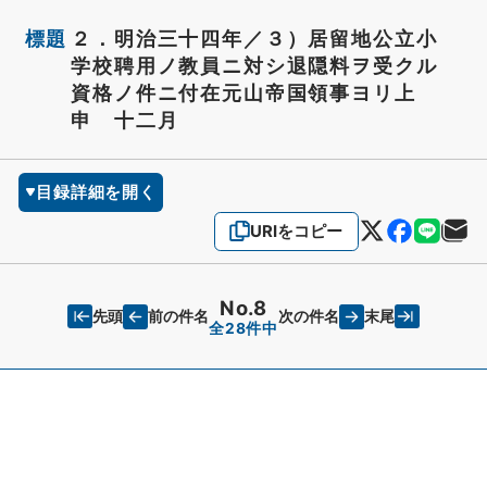
標題
２．明治三十四年／３）居留地公立小
学校聘用ノ教員ニ対シ退隠料ヲ受クル
資格ノ件ニ付在元山帝国領事ヨリ上
申 十二月
目録詳細を開く
URIをコピー
No.8
先頭
末尾
前の件名
次の件名
全28件中