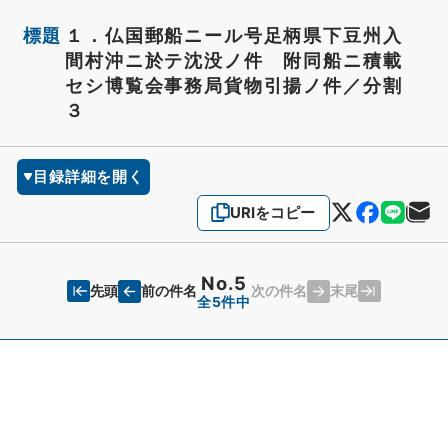
標題
１．仏国郵船ニール号足柄県下豆州入
間村沖ニ於テ沈没ノ件 附同船ニ積載
セシ博覧会事務局貨物引揚ノ件／分割
３
目録詳細を開く
URIをコピー
No.5
先頭
末尾
前の件名
次の件名
全5件中