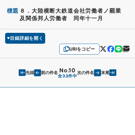
標題
８．大陸横断大鉄道会社労働者ノ罷業
及関係邦人労働者 同年十一月
目録詳細を開く
URIをコピー
No.10
先頭
末尾
前の件名
次の件名
全33件中