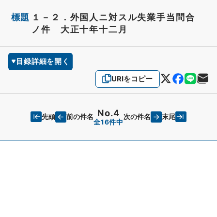
標題
１－２．外国人ニ対スル失業手当問合
ノ件 大正十年十二月
目録詳細を開く
URIをコピー
No.4
先頭
末尾
前の件名
次の件名
全16件中