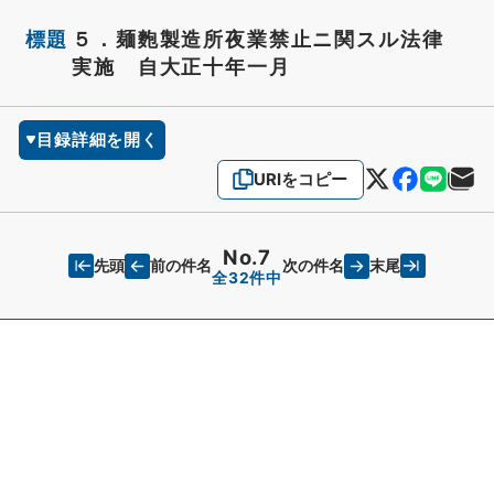
標題
５．麺麭製造所夜業禁止ニ関スル法律
実施 自大正十年一月
目録詳細を開く
URIをコピー
No.7
先頭
末尾
前の件名
次の件名
全32件中