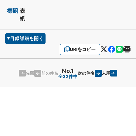
標題
表
紙
目録詳細を開く
URIをコピー
No.1
先頭
末尾
前の件名
次の件名
全32件中