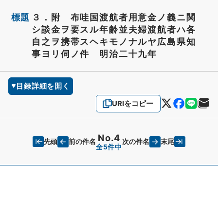
標題
３．附 布哇国渡航者用意金ノ義ニ関
シ談金ヲ要スル年齢並夫婦渡航者ハ各
自之ヲ携帯スヘキモノナルヤ広島県知
事ヨリ伺ノ件 明治二十九年
目録詳細を開く
URIをコピー
No.4
先頭
末尾
前の件名
次の件名
全5件中