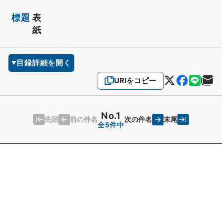
標題
表
紙
目録詳細を開く
URIをコピー
No.1
先頭
末尾
前の件名
次の件名
全5件中