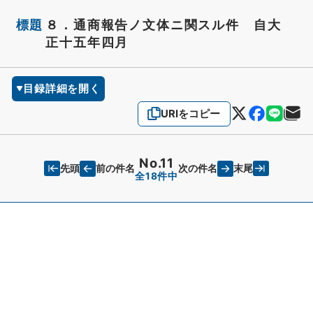
標題
８．通商報告ノ文体ニ関スル件 自大
正十五年四月
目録詳細を開く
URIをコピー
No.11
先頭
末尾
前の件名
次の件名
全18件中