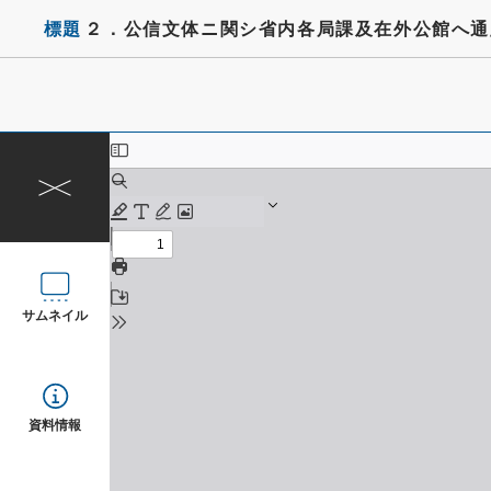
標題
２．公信文体ニ関シ省内各局課及在外公館へ通
サムネイル
資料情報