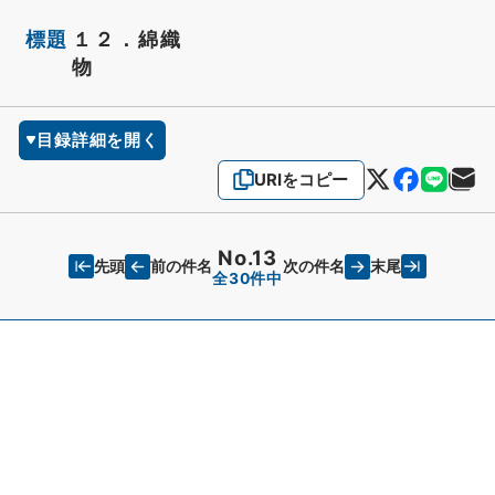
標題
１２．綿織
物
目録詳細を開く
URIをコピー
No.13
先頭
末尾
前の件名
次の件名
全30件中