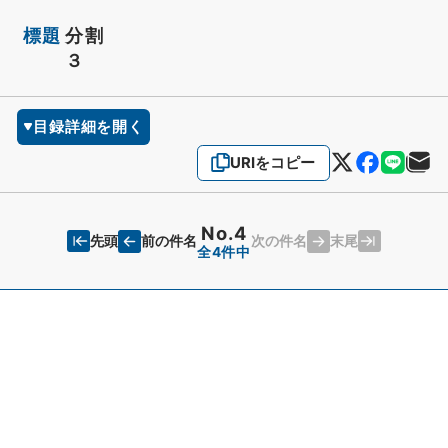
標題
分割
３
目録詳細を開く
URIをコピー
No.4
先頭
末尾
前の件名
次の件名
全4件中