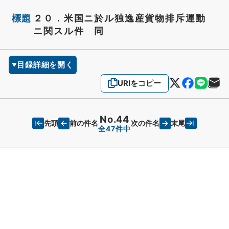
標題
２０．米国ニ於ル独逸産貨物排斥運動
ニ関スル件 同
目録詳細を開く
URIをコピー
No.44
先頭
末尾
前の件名
次の件名
全47件中