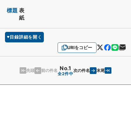
標題
表
紙
目録詳細を開く
URIをコピー
No.1
先頭
末尾
前の件名
次の件名
全2件中