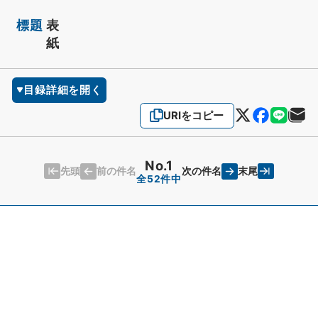
標題
表
紙
目録詳細を開く
URIをコピー
No.1
先頭
末尾
前の件名
次の件名
全52件中