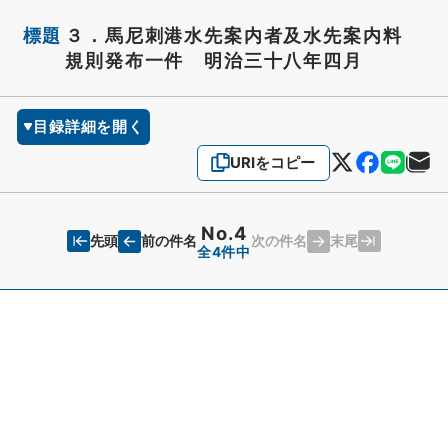
標題
３．馬尼刺港水先案内者及水先案内料
規則発布一件 明治三十八年四月
目録詳細を開く
URIをコピー
No.4
先頭
末尾
前の件名
次の件名
全4件中