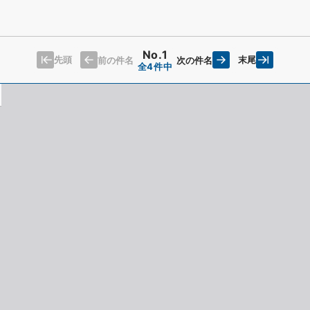
No.1
先頭
末尾
前の件名
次の件名
全4件中