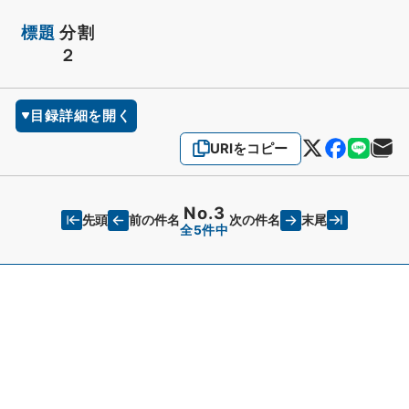
標題
分割
２
目録詳細を開く
URIをコピー
No.3
先頭
末尾
前の件名
次の件名
全5件中