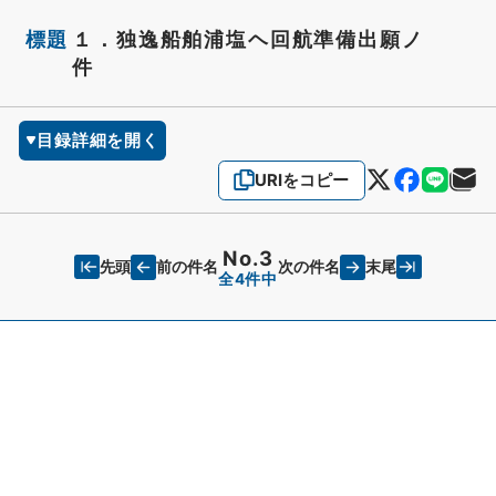
標題
１．独逸船舶浦塩ヘ回航準備出願ノ
件
目録詳細を開く
URIをコピー
No.3
先頭
末尾
前の件名
次の件名
全4件中