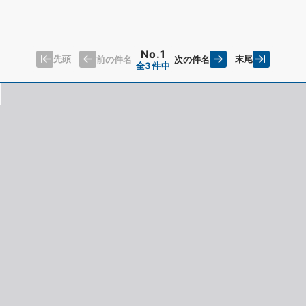
No.1
先頭
末尾
前の件名
次の件名
全3件中