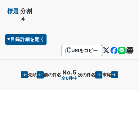
標題
分割
４
目録詳細を開く
URIをコピー
No.5
先頭
末尾
前の件名
次の件名
全6件中