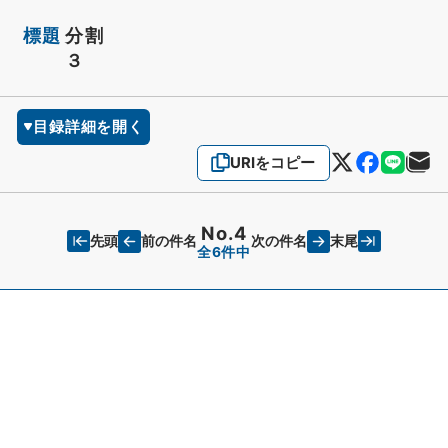
標題
分割
３
目録詳細を開く
URIをコピー
No.4
先頭
末尾
前の件名
次の件名
全6件中