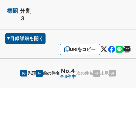
標題
分割
３
目録詳細を開く
URIをコピー
No.4
先頭
末尾
前の件名
次の件名
全4件中