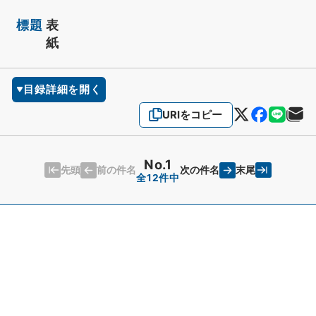
標題
表
紙
目録詳細を開く
URIをコピー
No.1
先頭
末尾
前の件名
次の件名
全12件中