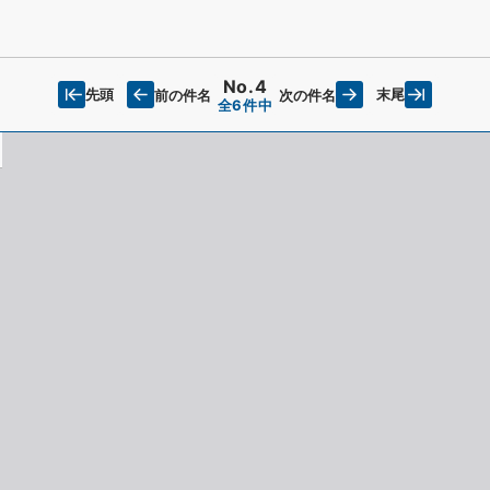
No.4
先頭
末尾
前の件名
次の件名
全6件中