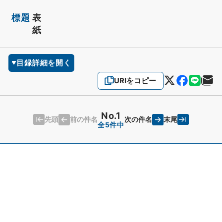
標題
表
紙
目録詳細を開く
URIをコピー
No.1
先頭
末尾
前の件名
次の件名
全5件中