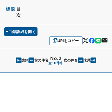
標題
目
次
目録詳細を開く
URIをコピー
No.2
先頭
末尾
前の件名
次の件名
全10件中