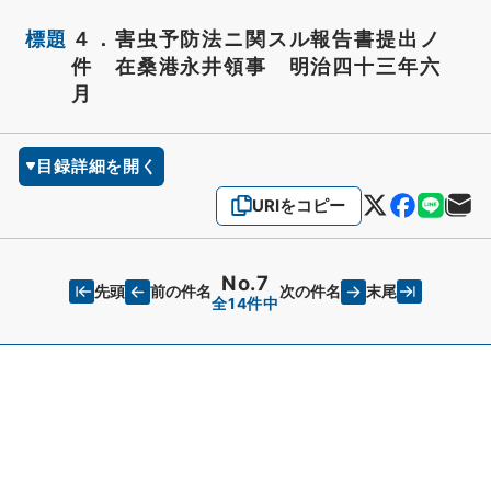
標題
４．害虫予防法ニ関スル報告書提出ノ
件 在桑港永井領事 明治四十三年六
月
目録詳細を開く
URIをコピー
No.7
先頭
末尾
前の件名
次の件名
全14件中