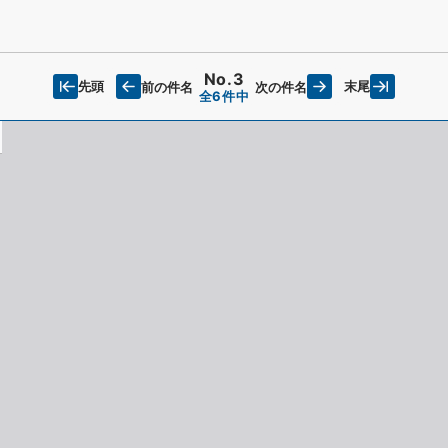
No.3
先頭
末尾
前の件名
次の件名
全6件中