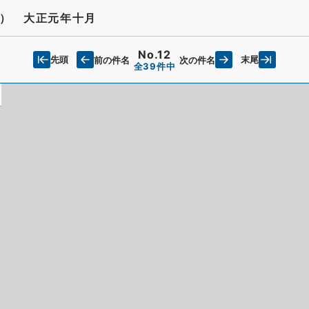
） 大正元年十月
No.12
先頭
末尾
前の件名
次の件名
全39件中