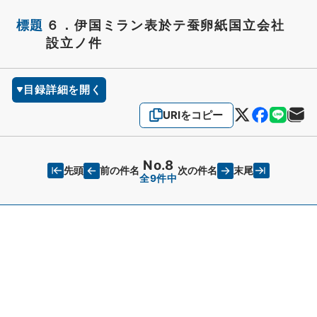
標題
６．伊国ミラン表於テ蚕卵紙国立会社
設立ノ件
目録詳細を開く
URIをコピー
No.8
先頭
末尾
前の件名
次の件名
全9件中