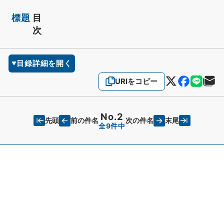
標題
目
次
目録詳細を開く
URIをコピー
No.2
先頭
末尾
前の件名
次の件名
全9件中