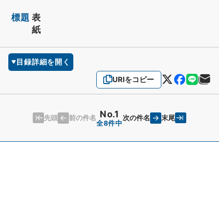
標題
表
紙
目録詳細を開く
URIをコピー
No.1
先頭
末尾
前の件名
次の件名
全8件中