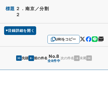
標題
２．南京／分割
２
目録詳細を開く
URIをコピー
No.8
先頭
末尾
前の件名
次の件名
全8件中